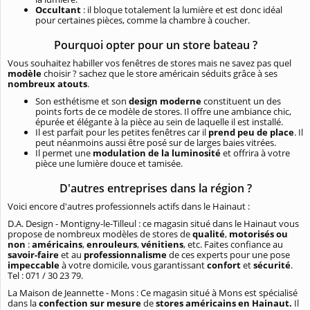
Occultant
: il bloque totalement la lumière et est donc idéal
pour certaines pièces, comme la chambre à coucher.
Pourquoi opter pour un store bateau ?
Vous souhaitez habiller vos fenêtres de stores mais ne savez pas quel
modèle
choisir ? sachez que le store américain séduits grâce à ses
nombreux atouts
.
Son esthétisme et son
design moderne
constituent un des
points forts de ce modèle de stores. Il offre une ambiance chic,
épurée et élégante à la pièce au sein de laquelle il est installé.
Il est parfait pour les petites fenêtres car il
prend peu de place
. Il
peut néanmoins aussi être posé sur de larges baies vitrées.
Il permet une
modulation de la luminosité
et offrira à votre
pièce une lumière douce et tamisée.
D'autres entreprises dans la région ?
Voici encore d'autres professionnels actifs dans le Hainaut :
D.A. Design - Montigny-le-Tilleul : ce magasin situé dans le Hainaut vous
propose de nombreux modèles de stores de
qualité
,
motorisés ou
non
:
américains
,
enrouleurs
,
vénitiens
, etc. Faites confiance au
savoir-faire
et au
professionnalisme
de ces experts pour une pose
impeccable
à votre domicile, vous garantissant
confort
et
sécurité
.
Tel : 071 / 30 23 79.
La Maison de Jeannette - Mons : Ce magasin situé à Mons est spécialisé
dans la
confection sur mesure
de
stores américains en Hainaut.
Il