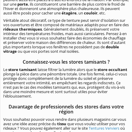
sur une
porte
, ils constitueront une barrière de plus contre le froid de
l'hiver et donneront une atmosphère plus chaleureuse. Ils peuvent
aussi être posés pour cacher une
étagère
, un
couloir
, etc.
Véritable atout décoratif, ce type de tenture peut servir d'isolation sur
vos ouvertures et être composé de matériaux adaptés pour en faire des
rideaux thermiques
. Généralement doublés, ils préservent votre
intérieur des températures froides, mais aussi caniculaires. Pensez à en
installer chez vous si vous souhaitez faire des économies de chauffage
et préserver votre maison des différences de chaleur. Ils sont d'autant
plus importants lorsque vos fenêtres ne possèdent pas de
double
vitrage
ou que vos portes sont mal isolées.
Connaissez-vous les stores tamisants ?
Le
store tamisant
laisse filtrer la lumière alors que le
store occultant
plonge la pièce dans une pénombre totale. Une fois fermé, celui-ci vous
protège donc complètement de la lumière du soleil et préserve
entièrement votre intimité, en empêchant les regards indiscrets. Ce
n'est pas le cas des modèles tamisants qui, eux, protègent du vis-à-vis
dans une moindre mesure et sont surtout utiles pour éviter
l'éblouissement.
Davantage de professionnels des stores dans votre
région
Vous souhaitez pouvoir vous rendre dans plusieurs magasins car vous
avez une idée assez précise du
tissu
que vous voulez utiliser pour vos
rideaux ? Vous pouvez également aller sur le site
Tentures Verviers
où