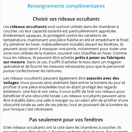
Renseignements complémentaires
Choisir ses rideaux occultants
Les
rideaux occultants
sont surtout utilisés dans les chambres à
coucher, où leur capacité isolante est particulièrement appréciée.
Entièrement opaques, ils protègent contre les variations de
température, maintenant une pièce fraîche en été et empêchant le froid
d'y pénétrer en hiver. Habituellement installés devant les fenêtres, ils
peuvent aussi servir à masquer une porte, notamment pour isoler une
zone non utilisée de la maison, souvent non chauffée en hiver. Comme
tous les rideaux, ils peuvent être achetés
prêts à poser ou fabriqués
sur mesure
. Dans ce cas, il suffit d'acheter le tissu dans un magasin
spécialisé et de fournir les mesures nécessaires pour que le personnel
puisse confectionner les tentures.
Les rideaux occultants peuvent également être
associés avec des
voilages
. Vous pouvez ainsi aisément faire entrer la lumière du jour et
profiter d'une pièce ensoleillée tout en étant protégé des regards
extérieurs. Une fois le soir venu, il vous suffit de tirer vos rideaux pour
bénéficier d'une obscurité totale. Les rideaux occultants peuvent ainsi
être installés dans une salle à manger ou un salon afin de profiter d'une
obscurité totale au sein de ces pièces, tout en jouissant de la lumière du
jour lorsque c'est nécessaire.
Pas seulement pour vos fenêtres
Si les rideaux occultants ont la cote dans les chambres à coucher, ils
peuvent aussi être placés à d'autres endroits de la maison. Par exemple,