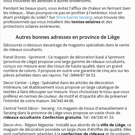
vous trouverez les adresses d'autres showrooms.
Pendant les beaux jours, vous évitez l'afflux de chaleur en fermant bien
les rideaux... Mais pourquoi ne pas en profiter à l'extérieur, tout en
étant protégés du soleil ? Sur
Store banne Seraing
, vous trouvez des
professionnels qui vous installent des
tentes solaires
et des
protections solaires extérieures.
Autres bonnes adresses en province de Liège
Découvrez ci-dessous davantage de magasins spécialisés dans le vente
de rideaux occultants.
Panel Stores - Sprimont : Ce magasin de décoration basé à Sprimont
(province de Liège) propose une large gamme de rideaux occultants,
conçus sur mesure avec des tissus de haute qualité, dans un grand
nombre de coloris. Il propose en outre une garantie de cinq ans sur les
pièces achetées dans ses rayons. Tel : 0494/87 34 53.
Decor Center - Liège : Spécialisé dans les articles de décoration
intérieure, cet établissement vous propose un large catalogue de
textiles à faire découper sur mesure. Vous choississez le tissu que vous
préférez en termes de couleur, de motif et d'opacité afin de préserver
l'intimité de votre maison. 04/343 44 66.
Central Textil Décor - Seraing : Ce magasin de tissus d'ameublement à
Seraing dans la province de Liège vous propose un vaste choix de
rideaux occultants
.
Confection gratuite
. Tel : 04/330 41 33.
Decor-Ans - Région liégeoise : Installé aux abords de la
ville de Liège
, ce
magasin de décoration possède un large choix d'étoffes de qualité. Elles
sont parfaitement adaptées à la
confection de rideaux
et de voilages.