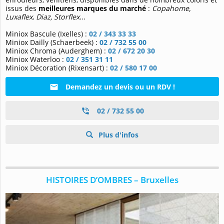
issus des
meilleures marques du marché
:
Copahome,
Luxaflex
,
Diaz, Storflex
...
Miniox Bascule (Ixelles) :
02 / 343 33 33
Miniox Dailly (Schaerbeek) :
02 / 732 55 00
Miniox Chroma (Auderghem) :
02 / 672 20 30
Miniox Waterloo :
02 / 351 31 11
Miniox Décoration (Rixensart) :
02 / 580 17 00
Demandez un devis ou un RDV !
02 / 732 55 00
Plus d'infos
HISTOIRES D’OMBRES – Bruxelles