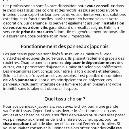
Ces professionnels sont à votre disposition pour
vous conseiller
dans
le choix des tissus, des coloris et des motifs les plus adaptés à votre
intérieur. Leur expertise leur permet de vous orienter vers des solutions
esthétiques et fonctionnelles, parfaitement en harmonie avec votre
décoration. Sur demande, ils peuvent également assurer
l'installation
de vos stores à domicile
, garantissant un résultat soigné. Enfin, un
service de
prise de mesures
à domicile est généralement proposé, afin
d'assurer une pose précise et un rendu impeccable.
Fonctionnement des panneaux japonais
Les panneaux japonais sont fixés à un rail en aluminium à l'aide
d'attaches et équipés de porte-tissus. Ils glissent facilement grâce à des
roulettes. Chaque panneau peut
se déplacer indépendamment
des
autres, vous permettant d'ajuster la luminosité selon vos préférences.
Les mécanismes sont conçus pour être à la fois discrets et silencieux.
Selon la taille de l'ouverture et vos besoins, il est possible de combiner
de 2 à 5 panneaux
. Fabriqués principalement en polyester, ces
panneaux réduisent l'intensité de la lumière tout en préservant votre
intimité, sans totalement obscurcir l'espace.
Quel tissu choisir ?
Pour vos panneaux japonnais, vous avez le choix parmi une grande
variété de tissus. Cependant vous devrez le sélectionner selon vos
envies et vos besoins. Si vous souffrez de vis-à-vis ou si vous allez poser
vos panneaux aux fenêtres de la chambre à coucher, optez pour un
tissu occultant
, afin de bloquer efficacement l'entrée de lumière. Si
vous souhaitez conserver la luminosité alors optez pour des
voilages
.