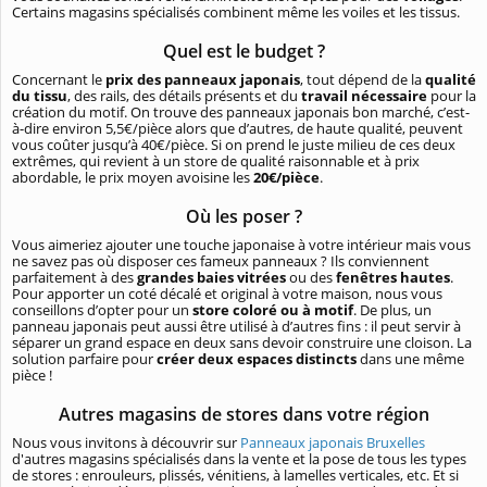
Certains magasins spécialisés combinent même les voiles et les tissus.
Quel est le budget ?
Concernant le
prix des panneaux japonais
, tout dépend de la
qualité
du tissu
, des rails, des détails présents et du
travail nécessaire
pour la
création du motif. On trouve des panneaux japonais bon marché, c’est-
à-dire environ 5,5€/pièce alors que d’autres, de haute qualité, peuvent
vous coûter jusqu’à 40€/pièce. Si on prend le juste milieu de ces deux
extrêmes, qui revient à un store de qualité raisonnable et à prix
abordable, le prix moyen avoisine les
20€/pièce
.
Où les poser ?
Vous aimeriez ajouter une touche japonaise à votre intérieur mais vous
ne savez pas où disposer ces fameux panneaux ? Ils conviennent
parfaitement à des
grandes baies vitrées
ou des
fenêtres hautes
.
Pour apporter un coté décalé et original à votre maison, nous vous
conseillons d’opter pour un
store coloré ou à motif
. De plus, un
panneau japonais peut aussi être utilisé à d’autres fins : il peut servir à
séparer un grand espace en deux sans devoir construire une cloison. La
solution parfaire pour
créer deux espaces distincts
dans une même
pièce !
Autres magasins de stores dans votre région
Nous vous invitons à découvrir sur
Panneaux japonais Bruxelles
d'autres magasins spécialisés dans la vente et la pose de tous les types
de stores : enrouleurs, plissés, vénitiens, à lamelles verticales, etc. Et si