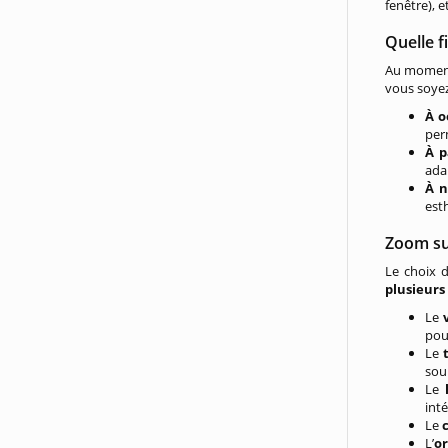
fenêtre), 
Quelle f
Au moment
vous soyez
À o
per
À p
adap
À n
est
Zoom sur
Le choix d
plusieurs
Le
pou
Le
sou
Le
inté
Le
L’
o