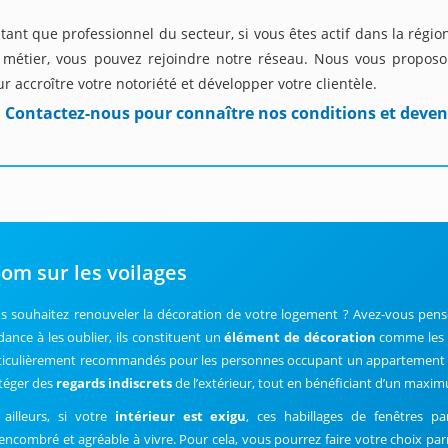
tant que professionnel du secteur, si vous êtes actif dans la régio
 métier, vous pouvez rejoindre notre réseau. Nous vous proposon
r accroître votre notoriété et développer votre clientèle.
Contactez-nous pour connaître nos conditions et deven
om sur les voilages
s souhaitez renouveler la décoration de votre logement ? Avez-vous pensé à
dance à les oublier, ils constituent un
élément de décoration
comme les au
ticulièrement recommandés pour les personnes occupant un appartement a
téger des
regards indiscrets
de l’extérieur, tout en bénéficiant d’un max
 ailleurs, si votre
intérieur est exigu
, ces habillages de fenêtres pa
encombré et agréable à vivre. Pour cela, vous pourrez faire votre choix pa