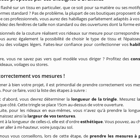
flashé sur un tissu en particulier, que ce soit pour sa matière ou ses moti
rmes standard ? Pas de problème, la plupart de ces boutiques proposent d
e ces professionnels, vous aurez des habillages parfaitement adaptés à vos 
dez des fenêtres de taille non standard ou des ouvertures dont la forme est 
sionnels de la couture réalisent vos rideaux sur mesure pour correspondr
ous aurez également la possibilité de choisir le type de tissu et l’épais
u des voilages légers. Faites-leur confiance pour confectionner vos
habi
ire, vous ne savez pas vers quel modèle vous diriger ? Profitez des
cons
rideaux, voilages ou stores.
correctement vos mesures !
ner à bien votre projet, il est primordial de prendre correctement vos me
 Pour ce faire, voici la liste des étapes à suivre :
t d'abord, vous devrez déterminer la
longueur de la tringle
. Mesurez l
que côté. Cette tringle se place 15cm au-dessus de votre ouverture.
uite, pour les rideaux en eux-mêmes, vous n'avez qu'à prendre la longue
naissez ainsi la
largeur de vos tentures
.
t à la longueur de celles-ci, elle est d'ordre
esthétique
. Vous pouvez, au ch
ser aller à mi-hauteur, voire jusqu’au sol.
nous vous conseillons, lors de cette étape, de
prendre les mesures à p