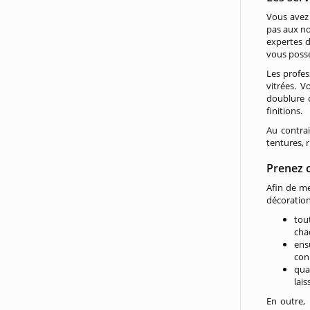
Vous avez 
pas aux no
expertes d
vous possé
Les profes
vitrées. V
doublure o
finitions.
Au contra
tentures, 
Prenez 
Afin de me
décoration.
tou
cha
ens
con
quan
lais
En outre, 