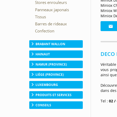
Miniox Da
Miniox C
Miniox W
Miniox Dé
BRABANT WALLON
DECO L
HAINAUT
Véritable
NAMUR (PROVINCE)
vous pro
ainsi que
LIÈGE (PROVINCE)
LUXEMBOURG
Découvr
dans des
PRODUITS ET SERVICES
Tel :
02 /
CONSEILS