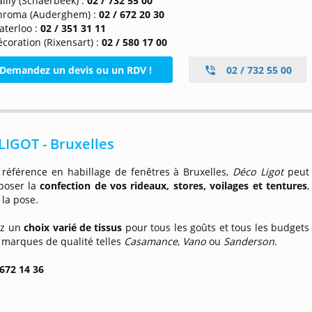
illy (Schaerbeek) :
02 / 732 55 00
hroma (Auderghem) :
02 / 672 20 30
aterloo :
02 / 351 31 11
coration (Rixensart) :
02 / 580 17 00
Demandez un devis ou un RDV !
02 / 732 55 00
IGOT - Bruxelles
 référence en habillage de fenêtres à Bruxelles,
Déco Ligot
peut
poser la
confection de vos rideaux, stores, voilages et tentures
,
 la pose.
ez un
choix varié de tissus
pour tous les goûts et tous les budgets
 marques de qualité telles
Casamance
,
Vano
ou
Sanderson
.
 672 14 36