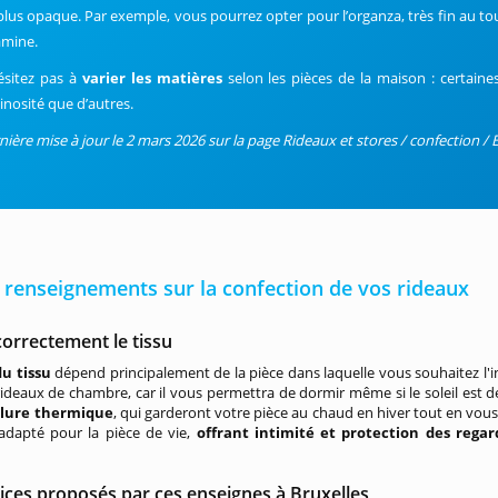
plus opaque. Par exemple, vous pourrez opter pour l’organza, très fin au tou
tamine.
ésitez pas à
varier les matières
selon les pièces de la maison : certaine
inosité que d’autres.
nière mise à jour le 2 mars 2026 sur la page Rideaux et stores / confection / B
 renseignements sur la confection de vos rideaux
correctement le tissu
du tissu
dépend principalement de la pièce dans laquelle vous souhaitez l'ins
ideaux de chambre, car il vous permettra de dormir même si le soleil est 
lure thermique
, qui garderont votre pièce au chaud en hiver tout en vous
 adapté pour la pièce de vie,
offrant intimité et protection des rega
ices proposés par ces enseignes à Bruxelles