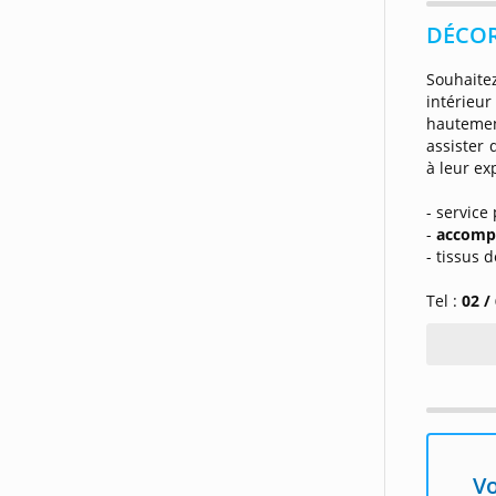
DÉCORS
Souhaite
intérie
hautemen
assister 
à leur exp
- service
-
accomp
- tissus 
Tel :
02 /
Vo