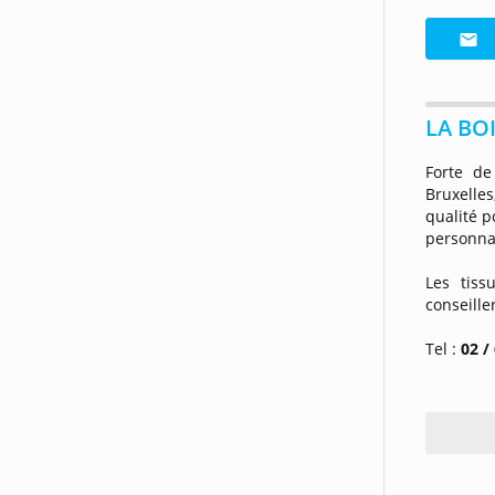
LA BO
Forte d
Bruxelle
qualité 
personna
Les tiss
conseille
Tel :
02 /