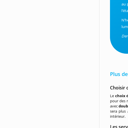
au 
l’é
N’h
lum
Der
Plus de
Choisir 
Le
choix 
pour des r
avec
doub
sera plus
intérieur.
Les serv