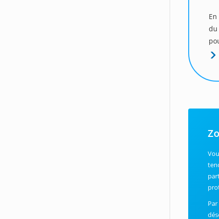
En 
du
pou
Zo
Vou
ten
par
pro
Par
dés