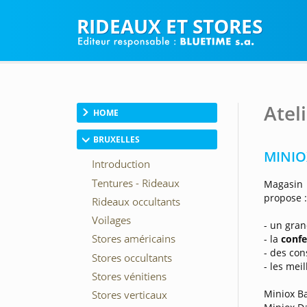
RIDEAUX ET STORES
Atel
HOME
BRUXELLES
MINIOX
Magasin 
propose 
- un gran
- la
confe
- des con
- les me
Miniox Ba