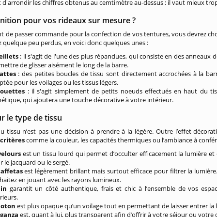
et d'arrondir les chiffres obtenus au cemtimètre au-dessus : il vaut mieux tro
inition pour vos rideaux sur mesure ?
 de passer commande pour la confection de vos tentures, vous devrez cho
 quelque peu perdus, en voici donc quelques unes :
eillets
: il s'agit de l'une des plus répandues, qui consiste en des anneaux d
mettre de glisser aisément le long de la barre.
attes
: des petites boucles de tissu sont directement accrochées à la barre 
tée pour les voilages ou les tissus légers.
ouettes
: il s'agit simplement de petits noeuds effectués en haut du tiss
hétique, qui ajoutera une touche décorative à votre intérieur.
 le type de tissu
u tissu n’est pas une décision à prendre à la légère. Outre l’effet décorat
 critères
comme la couleur, les capacités thermiques ou l’ambiance à confére
velours
est un tissu lourd qui permet d’occulter efficacement la lumière et d
r le jacquard ou le sergé.
taffetas
est légèrement brillant mais surtout efficace pour filtrer la lumièr
haitez en jouant avec les rayons lumineux.
lin
garantit un côté authentique, frais et chic à l’ensemble de vos espa
rieurs.
coton
est plus opaque qu’un voilage tout en permettant de laisser entrer la 
rganza
est, quant à lui, plus transparent afin d’offrir à votre séjour ou votr