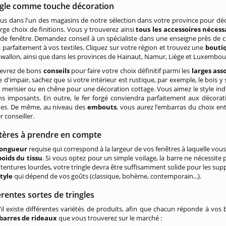
ngle comme touche décoration
s dans l'un des magasins de notre sélection dans votre province pour dé
arge choix de finitions. Vous y trouverez ainsi
tous les accessoires nécess
 de fenêtre. Demandez conseil à un spécialiste dans une enseigne près de ch
a parfaitement à vos textiles. Cliquez sur votre région et trouvez une
boutiq
 wallon, ainsi que dans les provinces de Hainaut, Namur, Liège et Luxembou
cevrez de bons
conseils
pour faire votre choix définitif parmi les
larges ass
d'impair, sachez que si votre intérieur est rustique, par exemple, le bois 
 merisier ou en chêne pour une décoration cottage. Vous aimez le style indu
ins imposants. En outre, le fer forgé conviendra parfaitement aux déco
es. De même, au niveau des
embouts
, vous aurez l’embarras du choix en
r conseiller.
itères à prendre en compte
longueur
requise qui correspond à la largeur de vos fenêtres à laquelle vou
poids du tissu
. Si vous optez pour un simple voilage, la barre ne nécessite
 tentures lourdes, votre tringle devra être suffisamment solide pour les sup
style
qui dépend de vos goûts (classique, bohème, contemporain...).
érentes sortes de tringles
il existe différentes variétés de produits, afin que chacun réponde à vos be
barres de rideaux
que vous trouverez sur le marché :