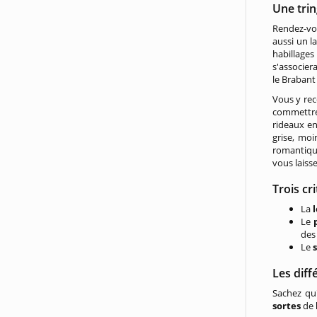
Une tri
Rendez-vou
aussi un l
habillages
s'associer
le Brabant
Vous y re
commettre 
rideaux en
grise, mo
romantiqu
vous laisse
Trois cr
La
Le
des
Le
Les diff
Sachez qu'
sortes
de