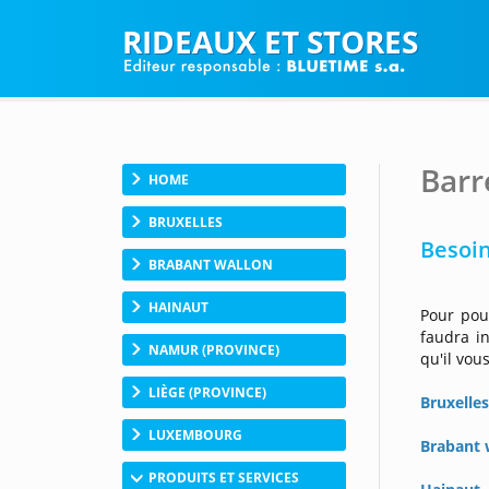
RIDEAUX ET STORES
Barr
HOME
BRUXELLES
Besoin
BRABANT WALLON
HAINAUT
Pour pou
faudra in
NAMUR (PROVINCE)
qu'il vou
LIÈGE (PROVINCE)
Bruxelle
LUXEMBOURG
Brabant 
PRODUITS ET SERVICES