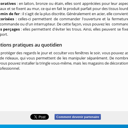
oratives
: en laiton, bronze ou étain, elles sont appréciées pour leur aspe
aux et se fixent au mur, ce qui en fait le produit parfait pour des tissus lourd
min de fer
: il s'agit de la plus discrète. Généralement en acier, elle convien
orisées
: celles-ci permettent de commander l'ouverture et la fermet
écommande ou d'un interrupteur. De cette façon, vous pouvez les commander
s perçages
: elles permettent d'éviter les trous. Ainsi, elles peuvent se fi
port.
tions pratiques au quotidien
protéger des regards le jour et occulter vos fenêtres le soir, vous pouvez a
 de rideaux, qui vous permettent de les manipuler séparément. De nombre
 vous pouvez installer la tringle vous-même, mais les magasins de décoratio
rofessionnel.
Comment devenir partenaire