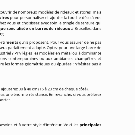
couvrir de nombreux modèles de rideaux et stores, mais
aires
pour personnaliser et ajouter la touche déco à vos
ez vous et choisissez avec soin la tringle de tenture qui
ue spécialisée en barres de rideaux
à Bruxelles, dans
rg.
ortiments
qu'ils proposent. Pour vous assurer de ne pas
y sera parfaitement adapté. Optez pour une large barre de
striel ? Privilégiez les modèles en métal ou à dominante
rations contemporaines ou aux ambiances champêtres et
tre les formes géométriques ou épurées : n'hésitez pas à
s ajouterez 30 à 40 cm (15 à 20 cm de chaque côté).
 pas une énorme résistance. En revanche, si vous préférez
porter.
soins et à votre style d'intérieur. Voici les
principales