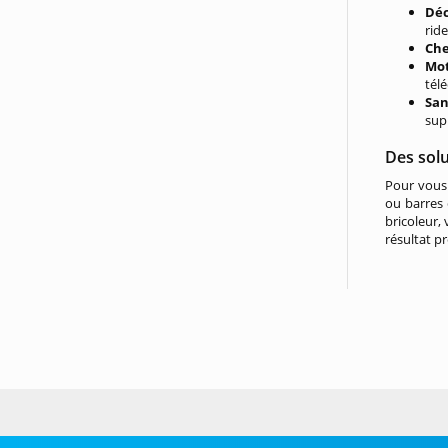
Déc
ride
Che
Mot
tél
San
sup
Des solu
Pour vous 
ou barres
bricoleur,
résultat p