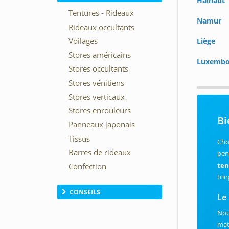
Hainaut
Namur
Liège
Luxembo
Bi
Cho
pen
ten
trin
CONSEILS
Le
Nou
mat