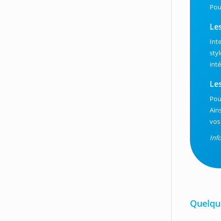
Pour
Le
Int
sty
int
Le
Pou
Ain
vos
Inf
Quelque