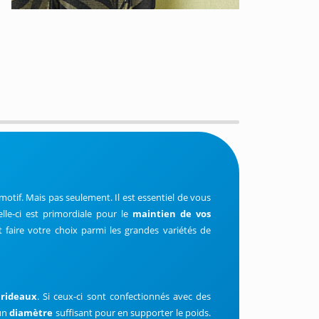
otif. Mais pas seulement. Il est essentiel de vous
elle-ci est primordiale pour le
maintien de vos
faire votre choix parmi les grandes variétés de
 rideaux
. Si ceux-ci sont confectionnés avec des
'un
diamètre
suffisant pour en supporter le poids.